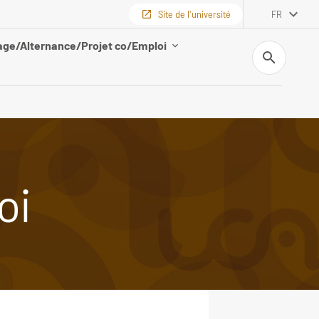
Site de l'université
FR
age/Alternance/Projet co/Emploi
Recherche
oi