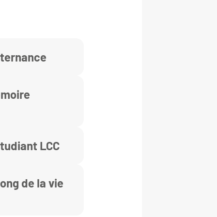
alternance
émoire
étudiant LCC
ong de la vie