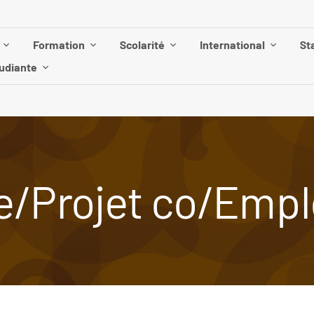
Formation
Scolarité
International
St
tudiante
e/Projet co/Empl