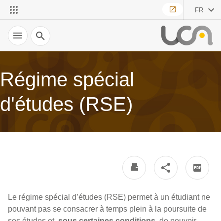
FR
Recherche
Régime spécial
d'études (RSE)
Le régime spécial d’études (RSE) permet à un étudiant ne
pouvant pas se consacrer à temps plein à la poursuite de
ses études et,
sous certaines conditions
, de pouvoir