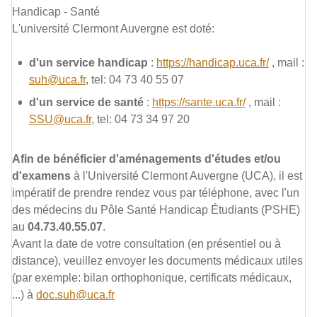
Handicap - Santé
L'université Clermont Auvergne est doté:
d'un service handicap
:
https://handicap.uca.fr/
, mail :
suh@uca.fr
, tel: 04 73 40 55 07
d'un service de santé
:
https://sante.uca.fr/
, mail :
SSU@uca.fr
, tel: 04 73 34 97 20
Afin de bénéficier d'aménagements d'études et/ou
d'examens
à l'Université Clermont Auvergne (UCA), il est
impératif de prendre rendez vous par téléphone, avec l'un
des médecins du Pôle Santé Handicap Étudiants (PSHE)
au
04.73.40.55.07
.
Avant la date de votre consultation (en présentiel ou à
distance), veuillez envoyer les documents médicaux utiles
(par exemple: bilan orthophonique, certificats médicaux,
...) à
doc.suh@uca.fr